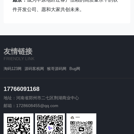
件开发公司、愿和大家共创未来。
友情链接
FRIENDLY LINK
淘码123网
源码客栈网
猴哥源码网
Bug网
17766091168
地址：河南省郑州市二七区荆湖商业中心
邮箱：1728608455@qq.com